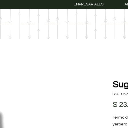
EMPRESARIALES
A
UCTOS
BOLSOS
COMBOS
REGIONALES
¿COMO COMPR
Sug
SKU: Unic
$ 23
Termo d
yerbera 