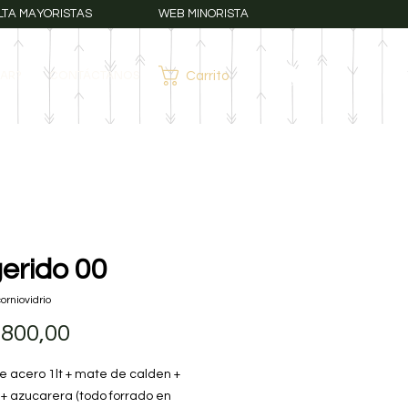
LTA MAYORISTAS
WEB MINORISTA
AR?
CONTÁCTANOS
Carrito
Iniciar sesión
erido 00
orniovidrio
Precio
.800,00
e acero 1lt + mate de calden +
+ azucarera (todo forrado en