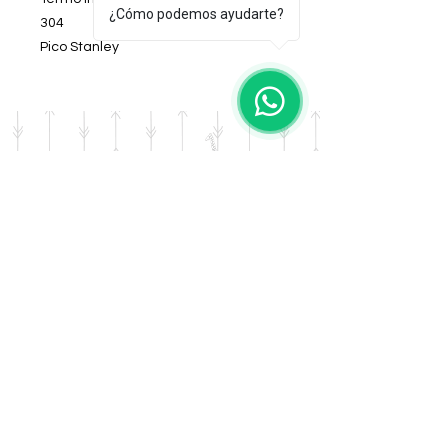
¿Cómo podemos ayudarte?
304
Pico Stanley
Colores surtidos
DOMICILIO
Salta 42
Villa Carlos Paz - Cordoba
LLAMANOS
Tel:
0341 - 156276011
WHATSAPP
Tel:
3541 - 603019
E-MAIL
afrikapresentes@gmail.com