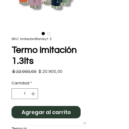
SKU: ImitaciónStanley1.3
Termo imitación
1.3lts
Precio
Precio de oferta
 $ 22.000,00 
$ 20.900,00
Cantidad
*
Agregar al carrito
Termo imitación 1.3 acero premium