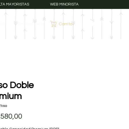
LTA MAYORISTAS
WEB MINORISTA
AR?
CONTÁCTANOS
Carrito
Iniciar sesión
so Doble
emium
Rosa
Precio
.580,00