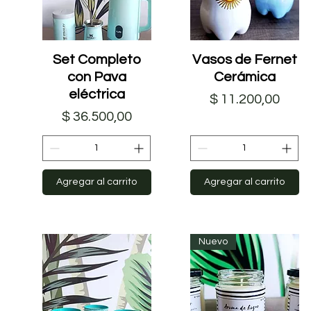
Set Completo
Vista rápida
Vasos de Fernet
Vista rápida
con Pava
Cerámica
eléctrica
Precio
$ 11.200,00
Precio
$ 36.500,00
Agregar al carrito
Agregar al carrito
Nuevo