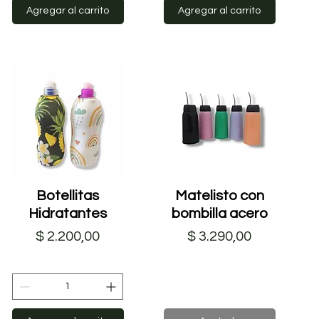
Agregar al carrito
Agregar al carrito
Botellitas
Vista rápida
Matelisto con
Vista rápida
Hidratantes
bombilla acero
Precio
Precio
$ 2.200,00
$ 3.290,00