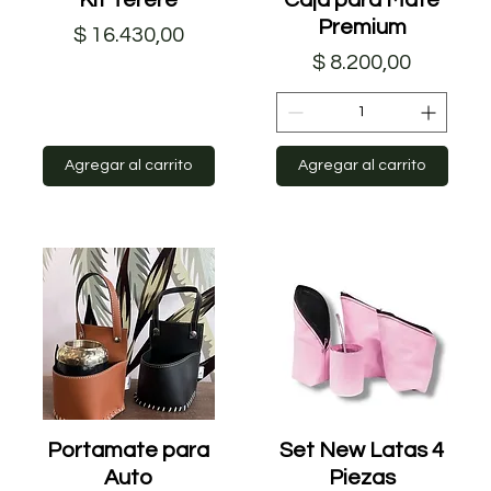
Premium
Precio
$ 16.430,00
Precio
$ 8.200,00
Agregar al carrito
Agregar al carrito
Portamate para
Vista rápida
Set New Latas 4
Vista rápida
Auto
Piezas