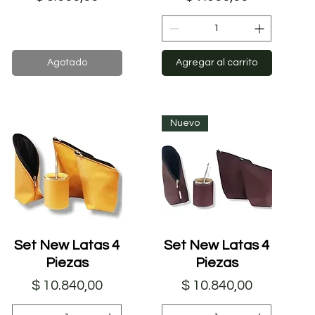
Agotado
Agregar al carrito
Nuevo
Set New Latas 4
Vista rápida
Set New Latas 4
Vista rápida
Piezas
Piezas
Precio
Precio
$ 10.840,00
$ 10.840,00