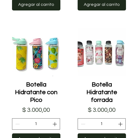
Agregar al carrito
Agregar al carrito
Vista rápida
Botella
Vista rápida
Botella
Hidratante con
Hidratante
Pico
forrada
Precio
Precio
$ 3.000,00
$ 3.000,00