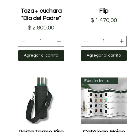
Taza + cuchara
Vista rápida
Vista rápida
Flip
"Día del Padre"
Precio
$ 1.470,00
Precio
$ 2.800,00
Agregar al carrito
Agregar al carrito
Edición limitada
Porta Termo Sire
Vista rápida
Catálogo Físico
Vista rápida