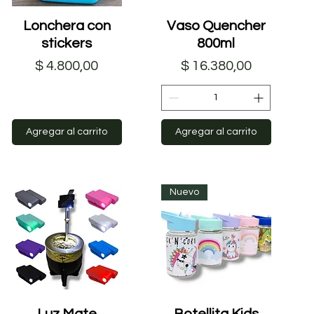
Lonchera con
Vista rápida
Vaso Quencher
Vista rápida
stickers
800ml
Precio
Precio
$ 4.800,00
$ 16.380,00
Agregar al carrito
Agregar al carrito
Nuevo
Luz Mate
Vista rápida
Botellita Kids
Vista rápida