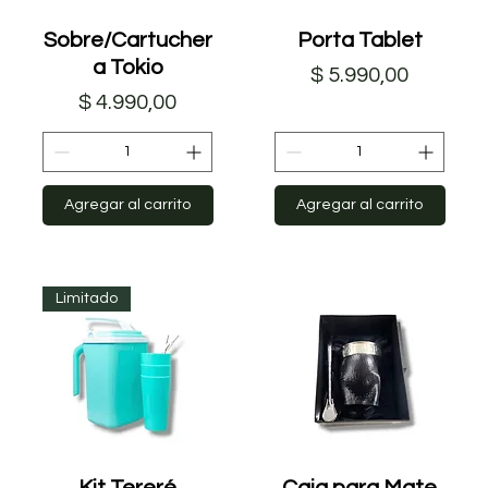
Sobre/Cartucher
Vista rápida
Porta Tablet
Vista rápida
a Tokio
Precio
$ 5.990,00
Precio
$ 4.990,00
Agregar al carrito
Agregar al carrito
Limitado
Kit Tereré
Vista rápida
Caja para Mate
Vista rápida