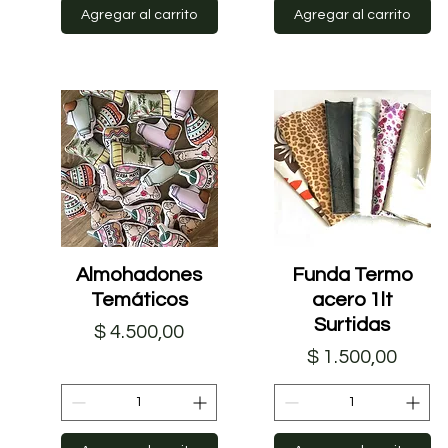
Agregar al carrito
Agregar al carrito
Almohadones
Vista rápida
Funda Termo
Vista rápida
Temáticos
acero 1lt
Surtidas
Precio
$ 4.500,00
Precio
$ 1.500,00