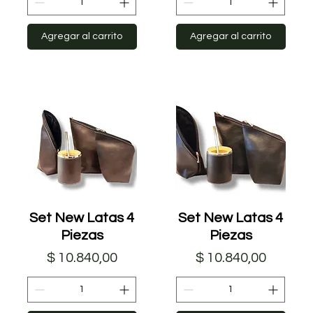
Agregar al carrito
Agregar al carrito
Set New Latas 4
Vista rápida
Set New Latas 4
Vista rápida
Piezas
Piezas
Precio
Precio
$ 10.840,00
$ 10.840,00