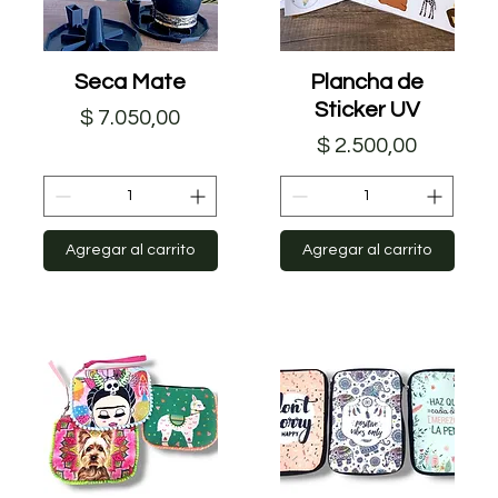
Seca Mate
Vista rápida
Plancha de
Vista rápida
Sticker UV
Precio
$ 7.050,00
Precio
$ 2.500,00
Agregar al carrito
Agregar al carrito