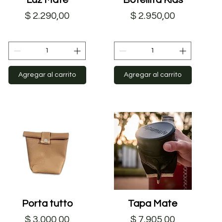
Precio
Precio
$ 2.290,00
$ 2.950,00
Agregar al carrito
Agregar al carrito
Porta tutto
Vista rápida
Tapa Mate
Vista rápida
Precio
Precio
$ 3.000,00
$ 7.905,00