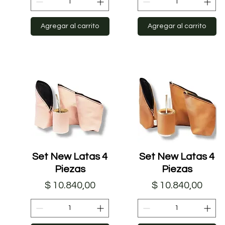
Agregar al carrito
Agregar al carrito
Set New Latas 4
Vista rápida
Set New Latas 4
Vista rápida
Piezas
Piezas
Precio
Precio
$ 10.840,00
$ 10.840,00