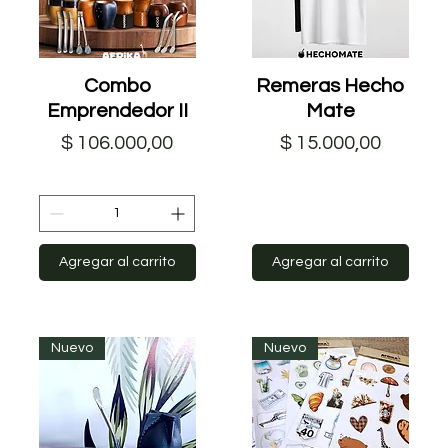
Vista rápida
Combo
Remeras Hecho
Vista rápida
Emprendedor II
Mate
Precio
Precio
$ 106.000,00
$ 15.000,00
Agregar al carrito
Agregar al carrito
Nuevo
Nuevo