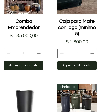
Vista rápida
Combo
Caja para Mate
Vista rápida
Emprendedor
con logo (mínimo
5)
Precio
$ 135.000,00
Precio
$ 1.800,00
Agregar al carrito
Agregar al carrito
Limitado