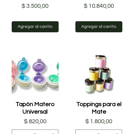
Precio
Precio
$ 3.500,00
$ 10.840,00
Agregar al carrito
Agregar al carrito
Tapón Matero
Vista rápida
Toppings para el
Vista rápida
Universal
Mate
oferta
Precio
Precio
$ 820,00
$ 1.800,00