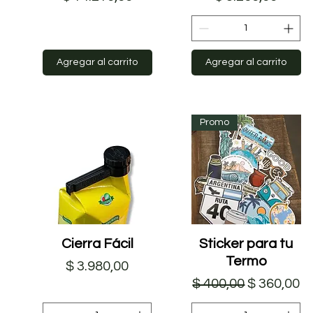
Agregar al carrito
Agregar al carrito
Promo
Cierra Fácil
Vista rápida
Sticker para tu
Vista rápida
Termo
Precio
$ 3.980,00
Precio
Precio de 
$ 400,00
$ 360,00