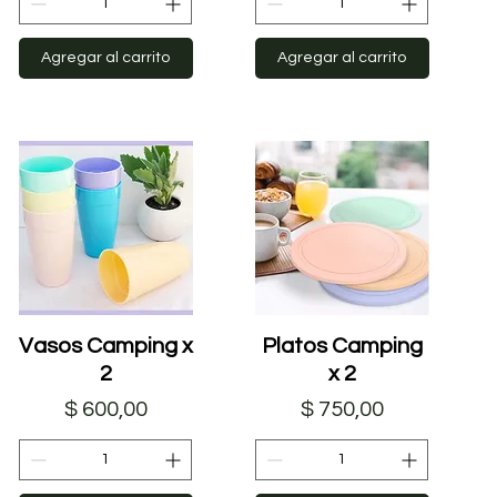
Agregar al carrito
Agregar al carrito
Vasos Camping x
Vista rápida
Platos Camping
Vista rápida
2
x 2
Precio
Precio
$ 600,00
$ 750,00