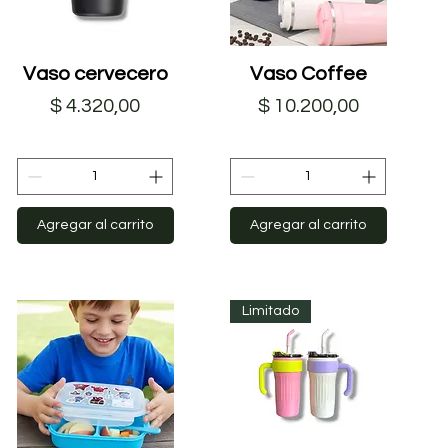
Vaso cervecero
Vista rápida
Vaso Coffee
Vista rápida
Precio
Precio
$ 4.320,00
$ 10.200,00
Agregar al carrito
Agregar al carrito
Limitado