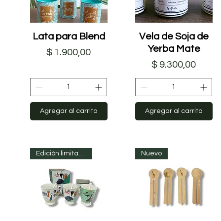
Lata para Blend
Vista rápida
Vela de Soja de
Vista rápida
Yerba Mate
Precio
$ 1.900,00
Precio
$ 9.300,00
Agregar al carrito
Agregar al carrito
Edición limitada
Nuevo