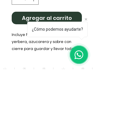
Agregar al carrito
¿Cómo podemos ayudarte?
Incluye Mate de vidrio forrado,
yerbera, azucarera y sobre con
cierre para guardar y llevar todo
ordenado dentro del bolso o
mochila.
DOMICILIO
Salta 42
Villa Carlos Paz - Cordoba
LLAMANOS