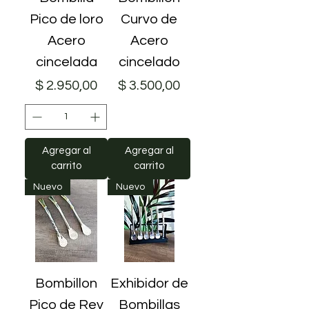
Pico de loro
Curvo de
Acero
Acero
cincelada
cincelado
Precio
Precio
$ 2.950,00
$ 3.500,00
Agregar al
Agregar al
carrito
carrito
Nuevo
Nuevo
Bombillon
Exhibidor de
Pico de Rey
Bombillas