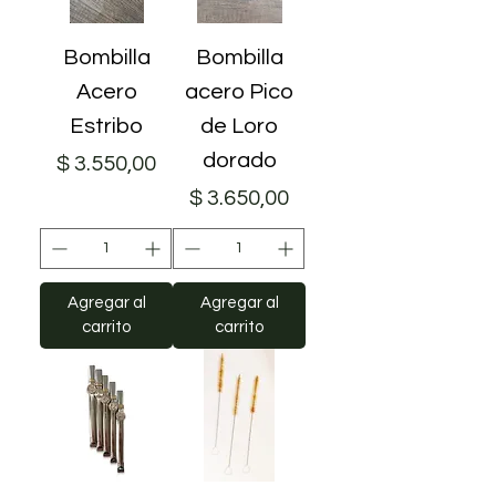
Bombilla
Bombilla
Acero
acero Pico
Estribo
de Loro
dorado
Precio
$ 3.550,00
Precio
$ 3.650,00
Agregar al
Agregar al
carrito
carrito