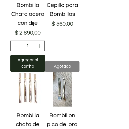
Bombilla
Cepillo para
Chata acero
Bombillas
con dije
Precio
$ 560,00
Precio
$ 2.890,00
Agregar al
carrito
Agotado
Bombilla
Bombillon
chata de
pico de loro