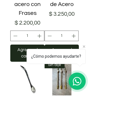
acero con
de Acero
Frases
Precio
$ 3.250,00
Precio
$ 2.200,00
Agregar al
Agregar al
carrito
¿Cómo podemos ayudarte?
carrito
Sin dije
Bombilla
Bombilla
acero Pico
acero
de Loro
Hexagonal