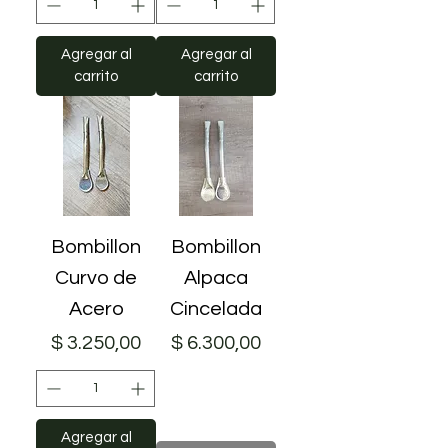
Agregar al
Agregar al
carrito
carrito
Bombillon
Bombillon
Curvo de
Alpaca
Acero
Cincelada
Precio
Precio
$ 3.250,00
$ 6.300,00
Agregar al