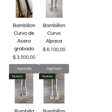
Bombillon
Bombillon
Curvo de
Curvo
Acero
Alpaca
grabado
Precio
$ 6.100,00
Precio
$ 3.500,00
Agotado
Agotado
Nuevo
Nuevo
Bombilla
Bombillon