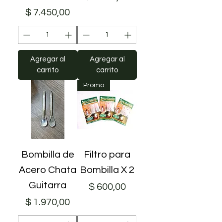
Precio
$ 7.450,00
Agregar al
Agregar al
carrito
carrito
Promo
Bombilla de
Filtro para
Acero Chata
Bombilla X 2
Guitarra
Precio
$ 600,00
Precio
$ 1.970,00