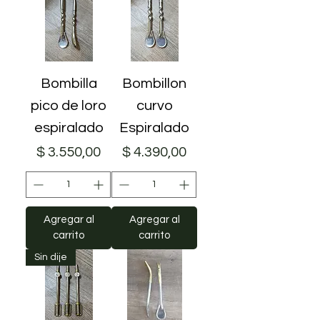
Bombilla
Bombillon
pico de loro
curvo
espiralado
Espiralado
Precio
Precio
$ 3.550,00
$ 4.390,00
Agregar al
Agregar al
carrito
carrito
Sin dije