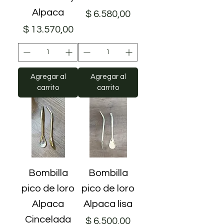
Alpaca
Precio
$ 6.580,00
Precio
$ 13.570,00
Agregar al
Agregar al
carrito
carrito
Bombilla
Bombilla
pico de loro
pico de loro
Alpaca
Alpaca lisa
Cincelada
Precio
$ 6.500,00