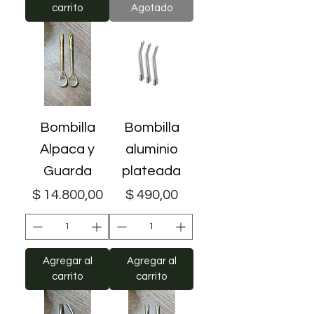
carrito
Agotado
Bombilla
Bombilla
Alpaca y
aluminio
Guarda
plateada
Precio
Precio
$ 14.800,00
$ 490,00
Agregar al
Agregar al
carrito
carrito