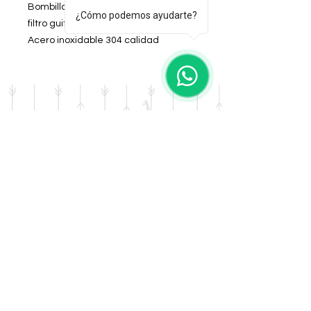
Bombilla de acero pico de loro con
¿Cómo podemos ayudarte?
filtro guitarra.
Acero inoxidable 304 calidad
premium
Toda plateada
DOMICILIO
Salta 42
Villa Carlos Paz - Cordoba
LLAMANOS
Tel:
0341 - 156276011
WHATSAPP
Tel:
3541 - 603019
E-MAIL