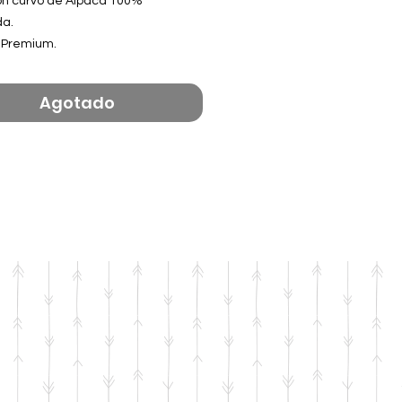
on curvo de Alpaca 100%
da.
 Premium.
Agotado