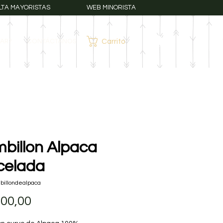
LTA MAYORISTAS
WEB MINORISTA
AR?
CONTÁCTANOS
Carrito
Iniciar sesión
billon Alpaca
celada
billondealpaca
Precio
300,00