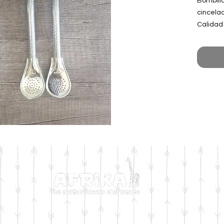
Bombill
cincela
Calidad