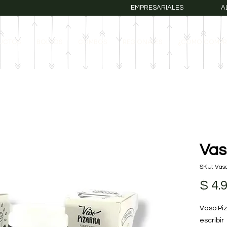
EMPRESARIALES
A
UCTOS
BOLSOS
COMBOS
REGIONALES
¿COMO COMPR
Vas
SKU: Vaso
$ 4.
Vaso Piz
escribir