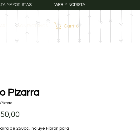
LTA MAYORISTAS
WEB MINORISTA
AR?
CONTÁCTANOS
Carrito
Iniciar sesión
o Pizarra
Pizarra
Precio
950,00
arra de 250cc, incluye Fibron para