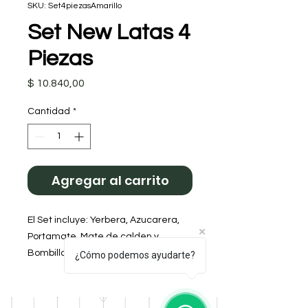
SKU: Set4piezasAmarillo
Set New Latas 4
Piezas
Precio
$ 10.840,00
Cantidad
*
Agregar al carrito
El Set incluye: Yerbera, Azucarera,
Portamate, Mate de calden y
Bombilla.
¿Cómo podemos ayudarte?
Práctico, cómodo, lavable,
antivuelcos.
Color: Amarillo