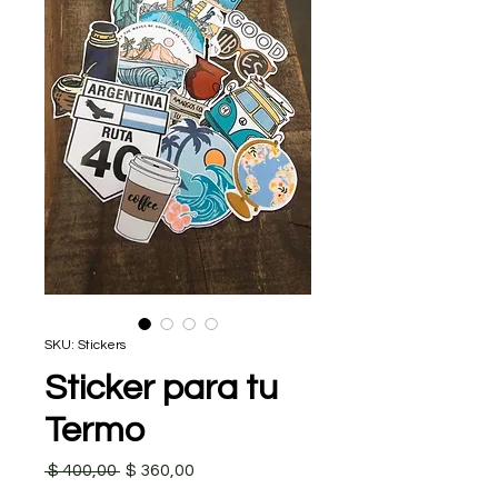
SKU: Stickers
Sticker para tu
Termo
Precio
Precio de oferta
 $ 400,00 
$ 360,00