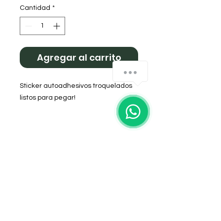
Cantidad
*
Agregar al carrito
Sticker autoadhesivos troquelados
listos para pegar!
Ideal para Termos Stanley, botellitas
deportivas, termos de acero.
Se envían surtidos
DOMICILIO
Salta 42