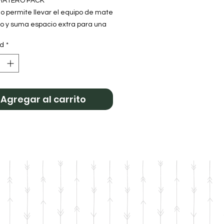
MATERO PACK
o permite llevar el equipo de mate
o y suma espacio extra para una
o accesorios personales, sin perder
ad
*
didad.
rea reforzada
lidad: Espacio optimizado para
tra.
 Premium: Materiales resistentes y
Agregar al carrito
ciones reforzadas.
 Ergonómico: Pensado para un
te cómodo y liviano.