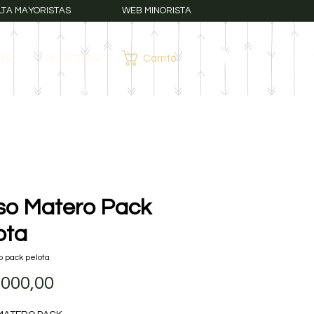
LTA MAYORISTAS
WEB MINORISTA
AR?
CONTÁCTANOS
Carrito
Iniciar sesión
so Matero Pack
ota
o pack pelota
Precio
.000,00