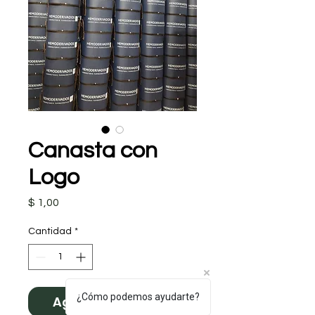
Canasta con
Logo
Precio
$ 1,00
Cantidad
*
¿Cómo podemos ayudarte?
Agregar al carrito