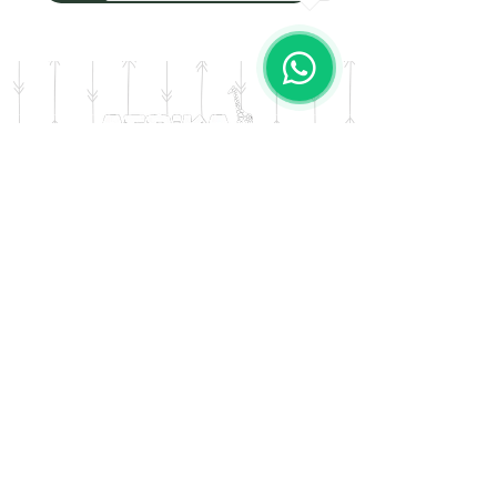
DOMICILIO
Salta 42
Villa Carlos Paz - Cordoba
LLAMANOS
Tel:
0341 - 156276011
WHATSAPP
Tel:
3541 - 603019
E-MAIL
afrikapresentes@gmail.com
© AFRIKA PRESENTES MARCA REGISTRADA