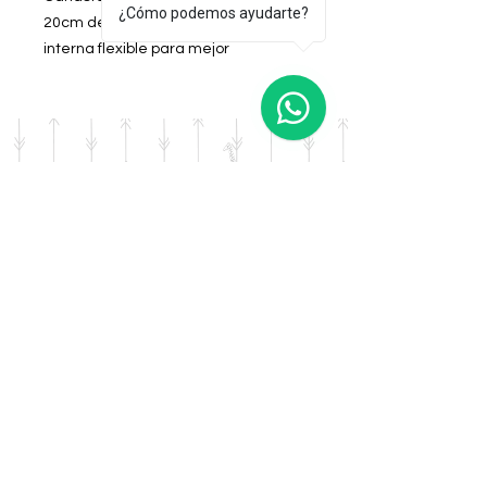
¿Cómo podemos ayudarte?
20cm de ancho. Posee divisoria
interna flexible para mejor
contención.
Color: Rosa
DOMICILIO
Salta 42
Villa Carlos Paz - Cordoba
LLAMANOS
Tel:
0341 - 156276011
WHATSAPP
Tel:
3541 - 603019
E-MAIL
afrikapresentes@gmail.com