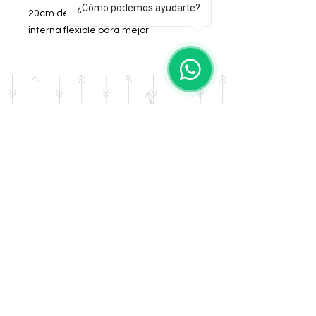
¿Cómo podemos ayudarte?
20cm de ancho. Posee divisoria
interna flexible para mejor
contención.
Color: Borravino
DOMICILIO
Salta 42
Villa Carlos Paz - Cordoba
LLAMANOS
Tel:
0341 - 156276011
WHATSAPP
Tel:
3541 - 603019
E-MAIL
afrikapresentes@gmail.com