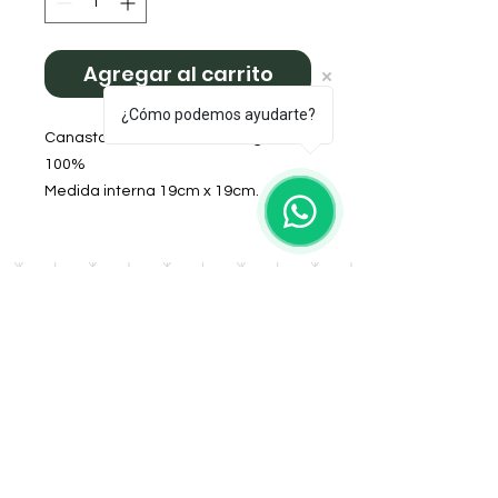
Agregar al carrito
¿Cómo podemos ayudarte?
Canasta Matera de Cuero legitimo
100%
Medida interna 19cm x 19cm.
Profundidad 17cm.
Ideal para Termos de 1lt, Stanley de
1.1, 1.2, 1.3 y 1.4lts
Color: Suela
DOMICILIO
Salta 42
Villa Carlos Paz - Cordoba
LLAMANOS