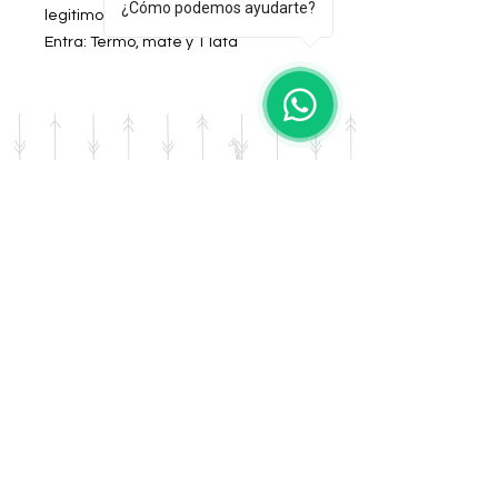
¿Cómo podemos ayudarte?
legitimo 100%
Entra: Termo, mate y 1 lata
Color: Chocolate
DOMICILIO
Salta 42
Villa Carlos Paz - Cordoba
LLAMANOS
Tel:
0341 - 156276011
WHATSAPP
Tel:
3541 - 603019
E-MAIL
afrikapresentes@gmail.com