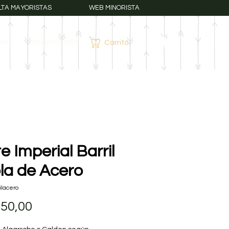
LTA MAYORISTAS
WEB MINORISTA
AR?
CONTÁCTANOS
Carrito
Iniciar sesión
e Imperial Barril
ola de Acero
ilacero
Precio
950,00