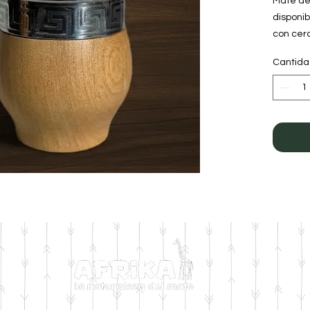
Mate de
disponib
con cer
de Acero
Cantid