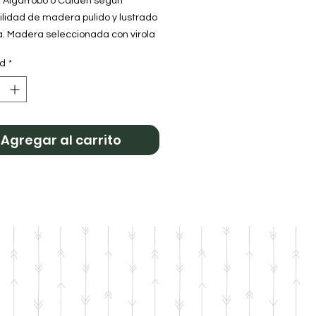
 Algarrobo o Calden según
ilidad de madera pulido y lustrado
a. Madera seleccionada con virola
 y Fleje de acero.
ad
*
Agregar al carrito