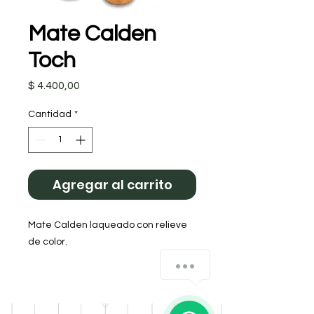
Mate Calden
Toch
Precio
$ 4.400,00
Cantidad
*
Agregar al carrito
Mate Calden laqueado con relieve 
de color. 

¿Cómo podemos ayudarte?
Colores surtidos

Bombilla opcional 