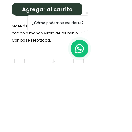
Agregar al carrito
¿Cómo podemos ayudarte?
Mate de Calabaza forrado en cuero,
cocido a mano y virola de aluminio.
Con base reforzada.
DOMICILIO
Salta 42
Villa Carlos Paz - Cordoba
LLAMANOS
Tel:
0341 - 156276011