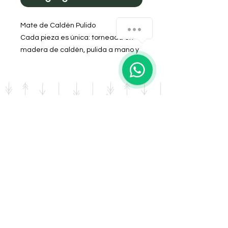
​Mate de Caldén Pulido
Cada pieza es única: torneada en
madera de caldén, pulida a mano y
decorada con diseños exclusivos. Al
ser un trabajo totalmente artesanal,
no existen dos iguales. Llevate una
obra de arte irrepetible para tus
momentos de mate.
DOMICILIO
Salta 42
Villa Carlos Paz - Cordoba
LLAMANOS
Tel:
0341 - 156276011
WHATSAPP
Tel:
3541 - 603019