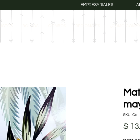
EMPRESARIALES
A
UCTOS
BOLSOS
COMBOS
REGIONALES
¿COMO COMPR
Mat
ma
SKU: Gal
$ 13