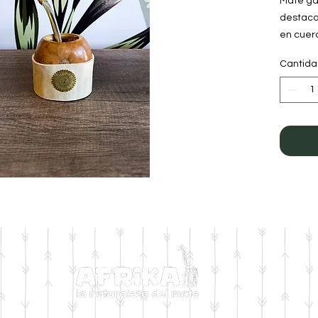
​Mate ga
destaca
en cuer
con el d
Cantid
tradicio
excelen