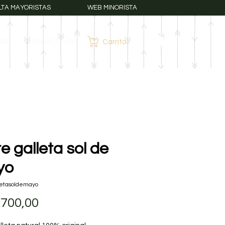
LTA MAYORISTAS
WEB MINORISTA
AR?
CONTÁCTANOS
Carrito
Iniciar sesión
e galleta sol de
yo
letasoldemayo
Precio
.700,00