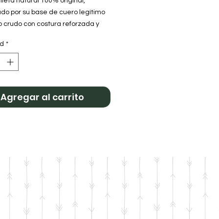
lleta natural 100% original,
do por su base de cuero legítimo
o crudo con costura reforzada y
ije en bronce del sol. Un diseño
ad
*
nal, cómodo al agarre y con una
te terminación artesanal.
Agregar al carrito