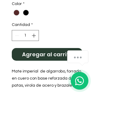
Color
*
Cantidad
*
Agregar al carrito
¿Cómo podemos ayudarte?
Mate imperial  de algarrobo, forrado 
en cuero con base reforzada de 4 
patas, virola de acero y brazalete de 
Alpaca cincelada. 

Colores surtidos.