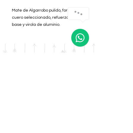
Mate de Algarrobo pulido, forrado en
cuero seleccionado, refuerzo en
base y virola de aluminio.
Colores Negro o Natural
DOMICILIO
Salta 42
Villa Carlos Paz - Cordoba
LLAMANOS
Tel:
0341 - 156276011
WHATSAPP
Tel:
3541 - 603019