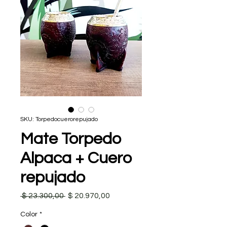
SKU: Torpedocuerorepujado
Mate Torpedo
Alpaca + Cuero
repujado
Precio
Precio de oferta
 $ 23.300,00 
$ 20.970,00
Color
*