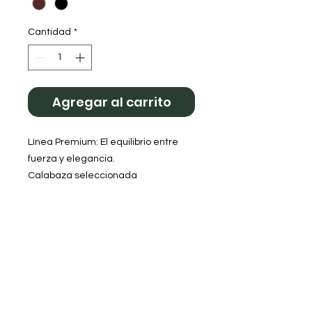
Cantidad
*
Agregar al carrito
​Línea Premium: El equilibrio entre
fuerza y elegancia.
​Calabaza seleccionada
​Detalles únicos: Virola de alpaca
labrada y cuero repujado a mano.
​Máxima durabilidad: Base reforzada
para un apoyo firme y seguro.