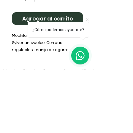
Agregar al carrito
¿Cómo podemos ayudarte?
Mochila Bomber, interior forrado en
Sylver antivuelco. Correas
regulables, manija de agarre.
APTA PARA TERMOS DE 1.300LTS.
Diseño Atardecer
DOMICILIO
Salta 42
Villa Carlos Paz - Cordoba
LLAMANOS