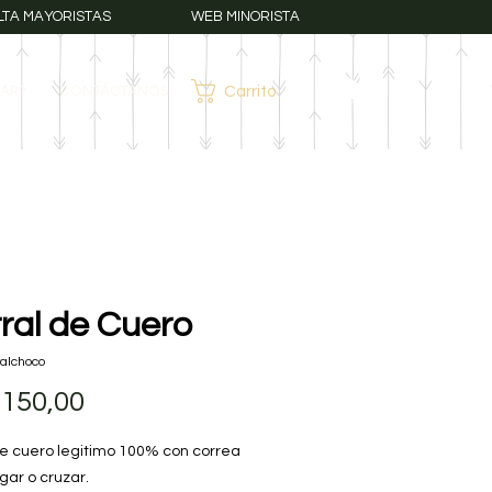
LTA MAYORISTAS
WEB MINORISTA
AR?
CONTÁCTANOS
Carrito
Iniciar sesión
ral de Cuero
alchoco
Precio
.150,00
de cuero legitimo 100% con correa
gar o cruzar.