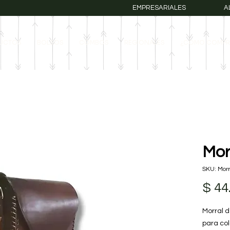
EMPRESARIALES
A
UCTOS
BOLSOS
COMBOS
REGIONALES
¿COMO COMPR
Mor
SKU: Morr
$ 44
Morral 
para col