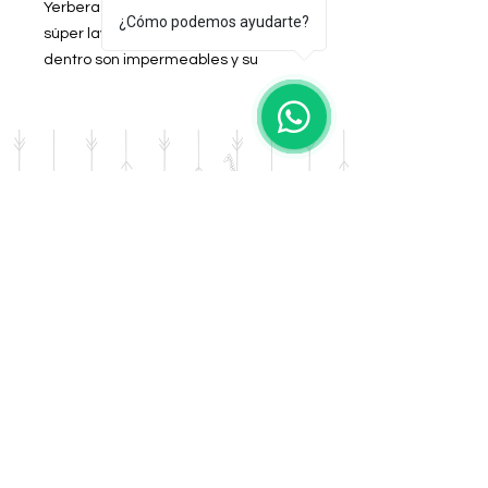
Yerbera y Azucarera de cuerina PU
¿Cómo podemos ayudarte?
súper lavables y practicas, por
dentro son impermeables y su
sistema de cierre es antivuelco.
Color: Rojo
DOMICILIO
Salta 42
Villa Carlos Paz - Cordoba
LLAMANOS
Tel:
0341 - 156276011
WHATSAPP
Tel:
3541 - 603019
E-MAIL