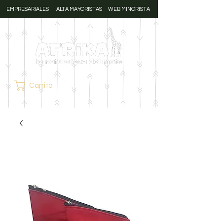
EMPRESARIALES
ALTA MAYORISTAS
WEB MINORISTA
Carrito