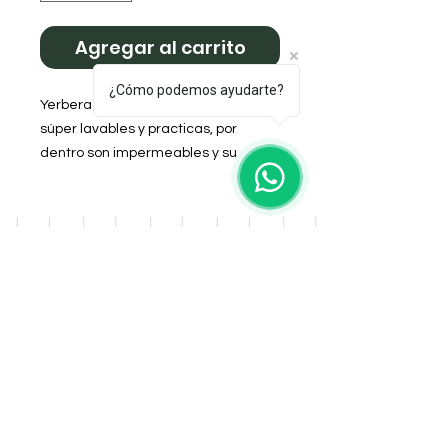
Agregar al carrito
¿Cómo podemos ayudarte?
Yerbera y Azucarera de cuerina PU
súper lavables y practicas, por
dentro son impermeables y su
sistema de cierre es antivuelco.
Color: Cemento
DOMICILIO
Salta 42
Villa Carlos Paz - Cordoba
LLAMANOS
Tel:
0341 - 156276011