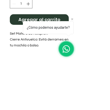
Agregar al carrito
¿Cómo podemos ayudarte?
​Set Matero de Neopren:
​Cierre Antivuelco: Evitá derrames en
tu mochila o bolso.
​Interior Impermeable: Mantiene la
humedad lejos de tu yerba.
​100% Lavable: Material de neopreno
fácil de limpiar y de secado rápido.
​Súper Prácticas: Flexibles, livianas y
duraderas.
Diseño Stitch
DOMICILIO
Salta 42
Villa Carlos Paz - Cordoba