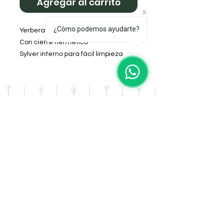
Agregar al carrito
¿Cómo podemos ayudarte?
Yerbera y azúcarera New latas
Con cierre hermético
Sylver interno para fácil limpieza
Material Sire impermeable
Color rosa
DOMICILIO
Salta 42
Villa Carlos Paz - Cordoba
LLAMANOS
Tel:
0341 - 156276011
WHATSAPP