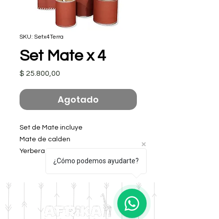
SKU: Setx4Terra
Set Mate x 4
Precio
$ 25.800,00
Agotado
Set de Mate incluye
Mate de calden
Yerbera con pico vertedor
¿Cómo podemos ayudarte?
Azucarera con pico vertedor
Bolso Doble Capacidad Premium
Color Terra