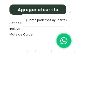
Agregar al carrito
¿Cómo podemos ayudarte?
Set de Mate X 4 Piezas
Incluye
Mate de Calden
Yerbera con pico vertedor
Azucarera con pico vertedor
Canasta Neo
Opcional bombilla la puedes
agregar desde la sección
regionales.
DOMICILIO
Salta 42
Villa Carlos Paz - Cordoba
LLAMANOS
Tel:
0341 - 156276011