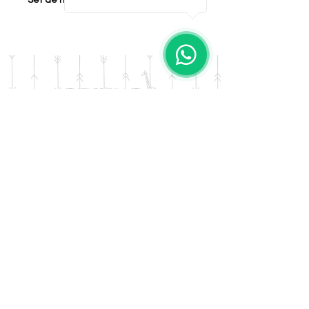
Set de mate
Los Sugerido 00 estan
realizados con diseños unicos y
exclusivos de AFRIKA
PRESENTES, impresos en
cuerina plavinil de alto impacto,
el producto es totalmente
lavable y posee impresiion en
solvelte full color con tintas de
DOMICILIO
primera calidad.
Salta 42
Villa Carlos Paz - Cordoba
LLAMANOS
Tel:
0341 - 156276011
WHATSAPP
Tel:
3541 - 603019
E-MAIL
afrikapresentes@gmail.com