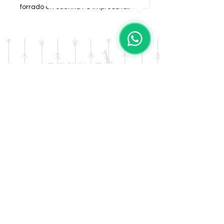
forrado en cuerina PU impresa full
color) + Bolso Asas Cortas
Diseño: Jujuy
DOMICILIO
Salta 42
Villa Carlos Paz - Cordoba
LLAMANOS
Tel:
0341 - 156276011
WHATSAPP
Tel:
3541 - 603019
E-MAIL
afrikapresentes@gmail.com