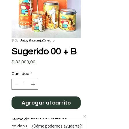
SKU: JujuyBnaranjaCnegro
Sugerido 00 + B
Precio
$ 33.000,00
Cantidad
*
Agregar al carrito
Termo de acero 1lt + mate de
¿Cómo podemos ayudarte?
calden + yerbera + azucarera (todo