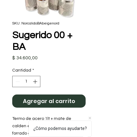
SKU: NorcalidoBAbeigenord
Sugerido 00 +
BA
Precio
$ 34.600,00
Cantidad
*
Agregar al carrito
Termo de acero 1lt + mate de
calden + yerbera + azucarera (todo
¿Cómo podemos ayudarte?
forrado en cuerina PU impresa full