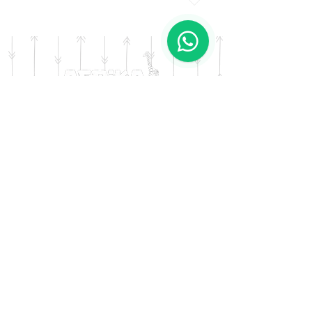
color) + Bolso Matero asas Largas
Diseño: Nórdico Cálido
DOMICILIO
Salta 42
Villa Carlos Paz - Cordoba
LLAMANOS
Tel:
0341 - 156276011
WHATSAPP
Tel:
3541 - 603019
E-MAIL
afrikapresentes@gmail.com
© AFRIKA PRESENTES MARCA REGISTRADA