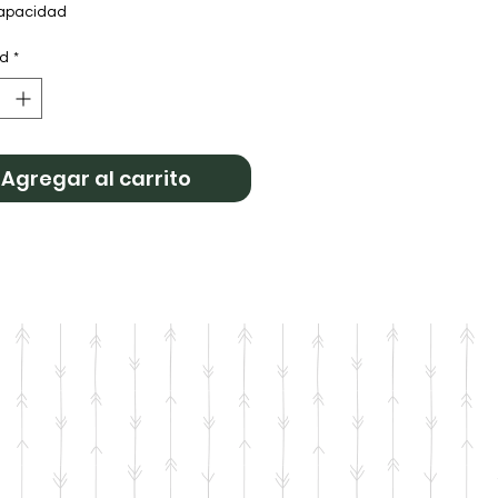
apacidad
 Buho Rosa
ad
*
Agregar al carrito