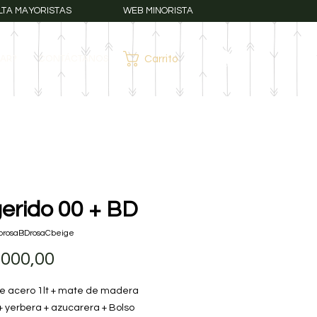
LTA MAYORISTAS
WEB MINORISTA
AR?
CONTÁCTANOS
Carrito
Iniciar sesión
erido 00 + BD
orosaBDrosaCbeige
Precio
.000,00
e acero 1lt + mate de madera
+ yerbera + azucarera + Bolso