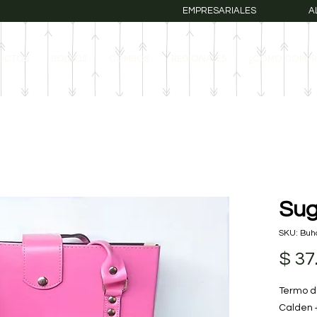
EMPRESARIALES
A
UCTOS
BOLSOS
COMBOS
REGIONALES
¿COMO COMPR
Sug
SKU: Buh
$ 37
Termo d
Calden 