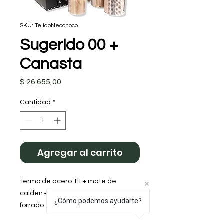
SKU: TejidoNeochoco
Sugerido 00 +
Canasta
Precio
$ 26.655,00
Cantidad
*
Agregar al carrito
Termo de acero 1lt + mate de
calden + yerbera + azucarera (todo
¿Cómo podemos ayudarte?
forrado en cuerina PU impresa full
color) + Canasta Neo