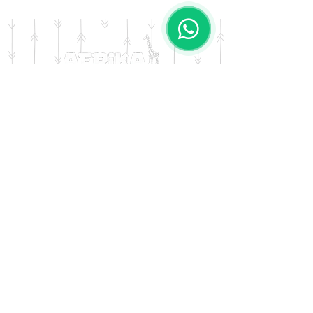
Diseño: Tejido
DOMICILIO
Salta 42
Villa Carlos Paz - Cordoba
LLAMANOS
Tel:
0341 - 156276011
WHATSAPP
Tel:
3541 - 603019
E-MAIL
afrikapresentes@gmail.com
© AFRIKA PRESENTES MARCA REGISTRADA