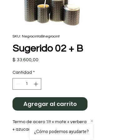
SKU: NegrocintaBnegrocint
Sugerido 02 + B
Precio
$ 33.600,00
Cantidad
*
Agregar al carrito
Termo de acero 1lt + mate + yerbera 
+ azucarera + Bolso Asas Cortas

¿Cómo podemos ayudarte?