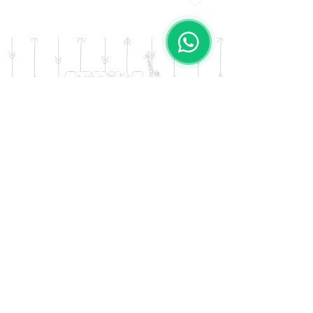
Color:  Negro Cinta
DOMICILIO
Salta 42
Villa Carlos Paz - Cordoba
LLAMANOS
Tel:
0341 - 156276011
WHATSAPP
Tel:
3541 - 603019
E-MAIL
afrikapresentes@gmail.com
© AFRIKA PRESENTES MARCA REGISTRADA