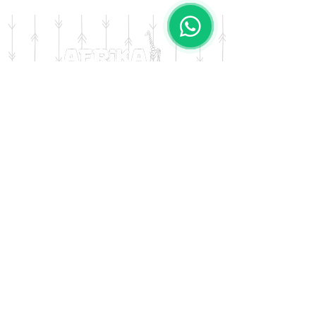
DOMICILIO
Salta 42
Villa Carlos Paz - Cordoba
LLAMANOS
Tel:
0341 - 156276011
WHATSAPP
Tel:
3541 - 603019
E-MAIL
afrikapresentes@gmail.com
© AFRIKA PRESENTES MARCA REGISTRADA