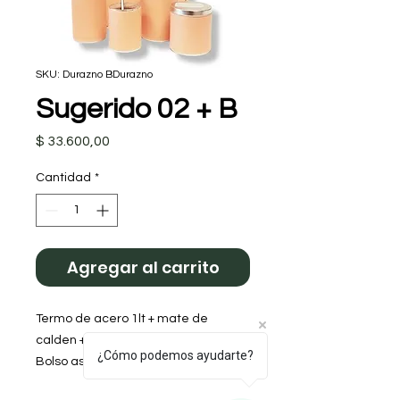
SKU: Durazno BDurazno
Sugerido 02 + B
Precio
$ 33.600,00
Cantidad
*
Agregar al carrito
Termo de acero 1lt + mate de
calden + yerbera + azucarera +
¿Cómo podemos ayudarte?
Bolso asas cortas.
Color: Durazno