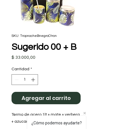
SKU: TropnocheBnegroCtron
Sugerido 00 + B
Precio
$ 33.000,00
Cantidad
*
Agregar al carrito
Termo de acero 1lt + mate + yerbera 
+ azucarera + Bolso Asas Cortas

¿Cómo podemos ayudarte?