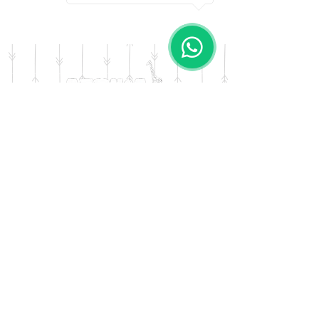
Color:  Tropical Noche
DOMICILIO
Salta 42
Villa Carlos Paz - Cordoba
LLAMANOS
Tel:
0341 - 156276011
WHATSAPP
Tel:
3541 - 603019
E-MAIL
afrikapresentes@gmail.com
© AFRIKA PRESENTES MARCA REGISTRADA