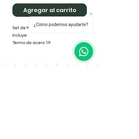
Agregar al carrito
¿Cómo podemos ayudarte?
Set de Mate Negro
Incluye:
Termo de acero 1lt
Mate de Calden
Yerbera (new lata)
Azucarera (new lata)
Bolso matero asas largas
DOMICILIO
Salta 42
Villa Carlos Paz - Cordoba
LLAMANOS
Tel:
0341 - 156276011