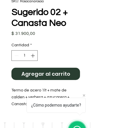
SKU: Rosacanarosaa
Sugerido 02 +
Canasta Neo
Precio
$ 31.900,00
Cantidad
*
Agregar al carrito
Termo de acero 1lt + mate de
calden + yerbera + azucarera +
Canasta
¿Cómo podemos ayudarte?
Color:Rosa