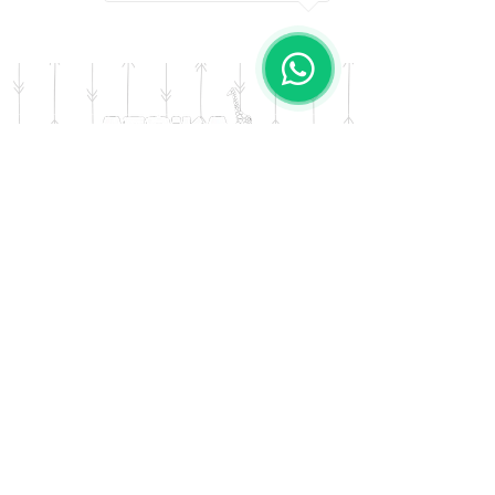
Diseño: Cruz
DOMICILIO
Salta 42
Villa Carlos Paz - Cordoba
LLAMANOS
Tel:
0341 - 156276011
WHATSAPP
Tel:
3541 - 603019
E-MAIL
afrikapresentes@gmail.com
© AFRIKA PRESENTES MARCA REGISTRADA