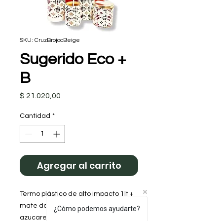
SKU: CruzBrojocBeige
Sugerido Eco +
B
Precio
$ 21.020,00
Cantidad
*
Agregar al carrito
Termo plástico de alto impacto 1lt + 
mate de madera calden + yerbera + 
¿Cómo podemos ayudarte?
azucarera + Bolso asas cortas
