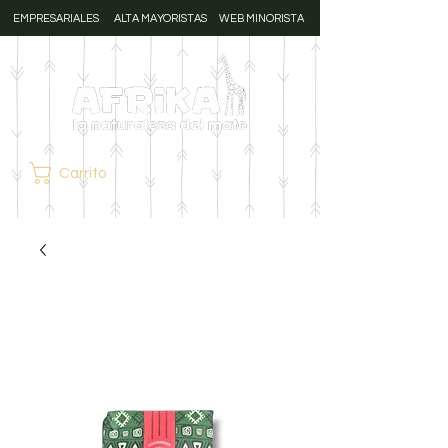
EMPRESARIALES
ALTA MAYORISTAS
WEB MINORISTA
Carrito