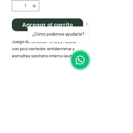
Agregar al carrito
¿Cómo podemos ayudarte?
Juego de latas de Yerba y Azúcar
con pico vertedor antiderrame y
esmaltes sanitario interno (evita
oxidación)
Forradas en cuerina
Medida Yerbera: 90mm de diámetro
y 145mm de altura.
Mediada Azúcarera: 90mm de
diámetro y 100mm de Altura.
Color: Suela
DOMICILIO
Salta 42
Villa Carlos Paz - Cordoba