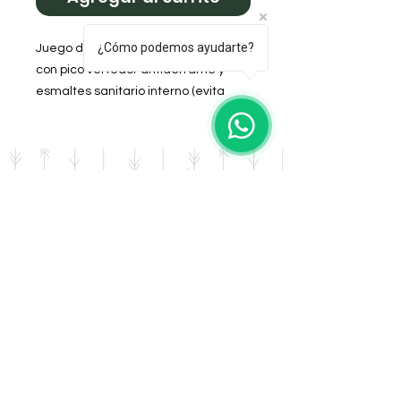
¿Cómo podemos ayudarte?
Juego de latas de Yerba y Azúcar
con pico vertedor antiderrame y
esmaltes sanitario interno (evita
oxidación)
Forradas en cuerina
Medida Yerbera: 90mm de diámetro
y 145mm de altura.
Mediada Azúcarera: 90mm de
diámetro y 100mm de Altura.
Diseño: Tropical naranja
DOMICILIO
Salta 42
Villa Carlos Paz - Cordoba
LLAMANOS
Tel:
0341 - 156276011
WHATSAPP
Tel:
3541 - 603019