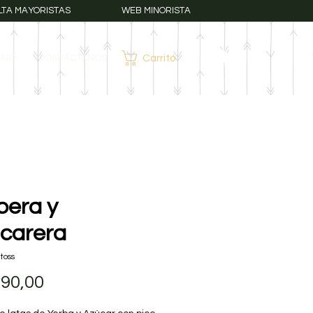
LTA MAYORISTAS
WEB MINORISTA
AR?
CONTÁCTANOS
Carrito
Iniciar sesión
bera y
carera
toss
Precio
290,00