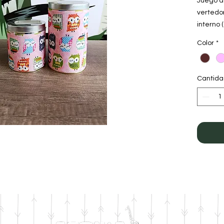
Juego de
vertedo
interno 
Forrada
Color
*
Medida 
145mm d
Mediada
Cantid
100mm d
Diseño: 