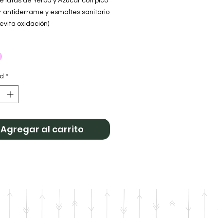
 latas de Yerba y Azúcar con pico
r antiderrame y esmaltes sanitario
(evita oxidación)
s en cuerina
Yerbera: 90mm de diámetro y
e altura.
 Azúcarera: 90mm de diámetro y
ad
*
e Altura.
Buhitos
Agregar al carrito