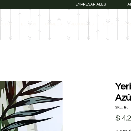
EMPRESARIALES
A
UCTOS
BOLSOS
COMBOS
REGIONALES
¿COMO COMPR
Yer
Azú
SKU: Buhi
$ 4.