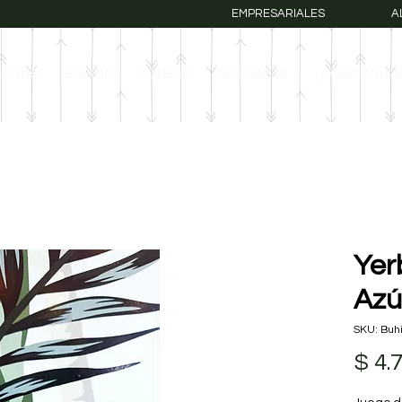
EMPRESARIALES
A
UCTOS
BOLSOS
COMBOS
REGIONALES
¿COMO COMPR
Yer
Azú
SKU: Buhi
$ 4.