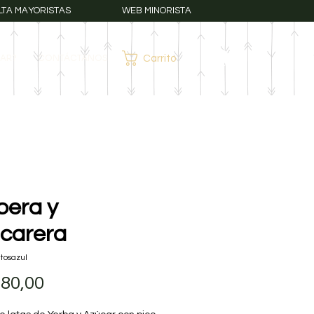
LTA MAYORISTAS
WEB MINORISTA
AR?
CONTÁCTANOS
Carrito
Iniciar sesión
bera y
carera
tosazul
Precio
780,00