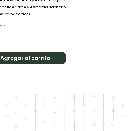
 latas de Yerba y Azúcar con pico
r antiderrame y esmaltes sanitario
(evita oxidación)
s en cuerina
ad
*
Yerbera: 90mm de diámetro y
e altura.
 Azúcarera: 90mm de diámetro y
e Altura.
uhitos Azul
Agregar al carrito