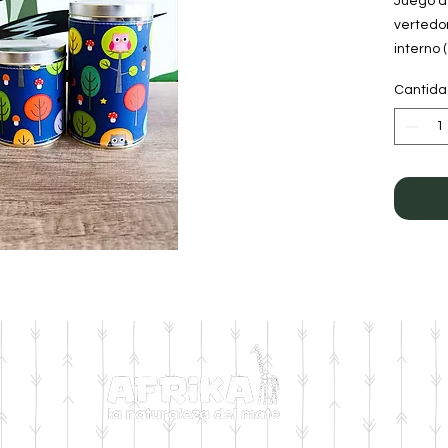
Juego de
vertedo
interno 
Forrada
Cantid
Medida 
145mm d
Mediada
100mm d
Color: B