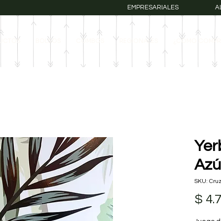
EMPRESARIALES
A
UCTOS
BOLSOS
COMBOS
REGIONALES
¿COMO COMPR
Yer
Azú
SKU: Cru
$ 4.