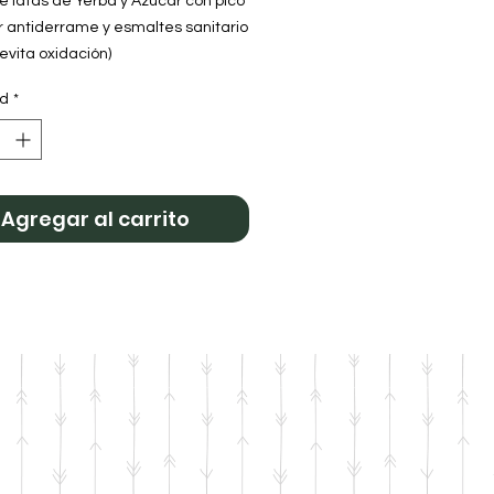
 latas de Yerba y Azúcar con pico
r antiderrame y esmaltes sanitario
(evita oxidación)
s en cuerina
ad
*
Yerbera: 90mm de diámetro y
e altura.
 Azúcarera: 90mm de diámetro y
e Altura.
ruz
Agregar al carrito