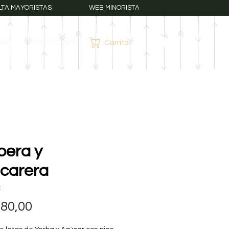
LTA MAYORISTAS
WEB MINORISTA
AR?
CONTÁCTANOS
Carrito
Iniciar sesión
bera y
carera
z
Precio
780,00